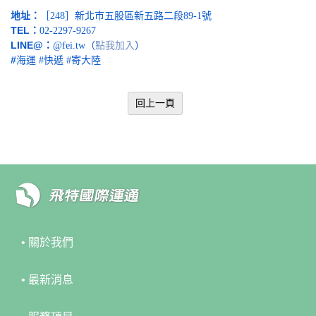
地址：
［248］新北市五股區新五路二段89-1號
TEL：
02-2297-9267
LINE@：
點我加入
@fei.tw（
）
#
海運 #快遞 #寄大陸
回上一頁
• 關於我們
• 最新消息