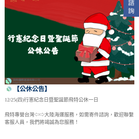
【公休公告】
12/25(四)行憲紀念日暨聖誕節飛特公休一日
飛特專營台灣⇦⇨大陸海運服務，如需寄件諮詢，歡迎聯繫
客服人員，我們將竭誠為您服務！